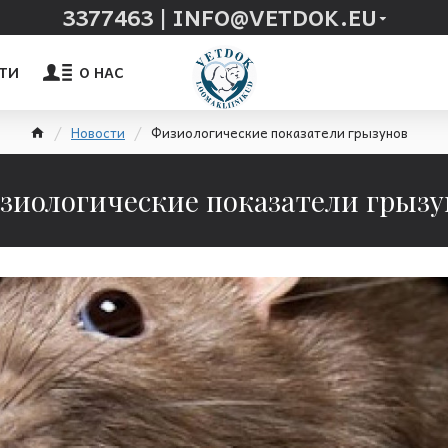
3377463 | INFO@VETDOK.EU
ТИ
О НАС
Новости
Физиологические показатели грызунов
зиологические показатели грызу