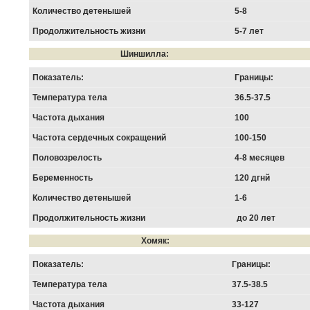
Количество детенышей
5-8
Продолжительность жизни
5-7 лет
Шиншилла:
Показатель:
Границы:
Температура тела
36.5-37.5
Частота дыхания
100
Частота сердечных сокращений
100-150
Половозрелость
4-8 месяцев
Беременность
120 дгнй
Количество детенышей
1-6
Продолжительность жизни
до 20 лет
Хомяк:
Показатель:
Границы:
Температура тела
37.5-38.5
Частота дыхания
33-127