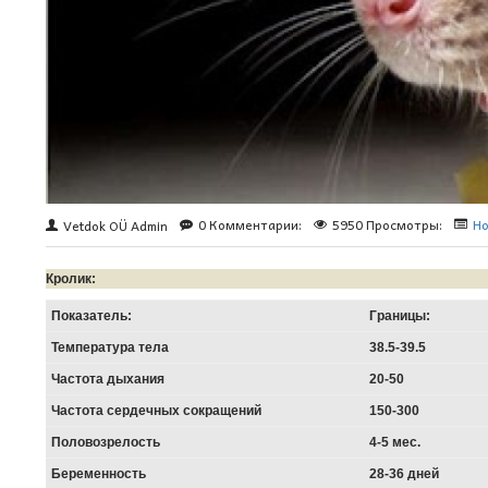
0 Комментарии:
5950 Просмотры:
Но
Vetdok OÜ Admin
Кролик:
Показатель:
Границы:
Температура тела
38.5-39.5
Частота дыхания
20-50
Частота сердечных сокращений
150-300
Половозрелость
4-5 мес.
Беременность
28-36 дней