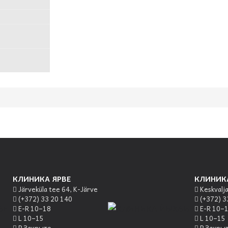
КЛИНИКА ЯРВЕ
КЛИНИК
Järveküla tee 64, K-Järve
Keskvalja
(+372) 33 20 140
(+372) 3
E-R 10–18
E-R 10–
L 10–15
L 10–15
P Закрыто
P Закры