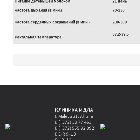
Питание детенышей молоком
21 день
Частота дыхания (в мин.)
70-130
Частота сердечных сокращений (в мин.)
230-300
37.2-39.5
Ректальная температура
КЛИНИКА ИДЛА
Maleva 31, Ahtme
(+372) 33 77 463
(+372) 555 92 892
E-R 9–18
L 9–14