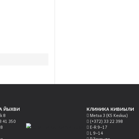
А ЙЫХВИ
КЛИНИКА КИВИЫЛИ
k 8
Metsa 3 (K5 Keskus)
3 41 350
(+372) 33 22 398
18
E-R 9–17
L 9–14
то
P Закрыто