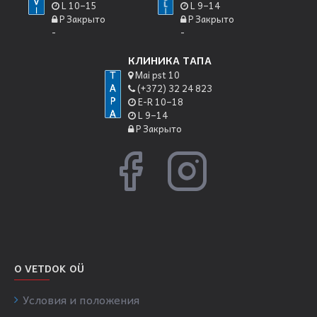
L 10–15
L 9–14
P Закрыто
P Закрыто
-
-
КЛИНИКА ТАПА
Mai pst 10
(+372) 32 24 823
E-R 10–18
L 9–14
P Закрыто
О VETDOK OÜ
Условия и положения