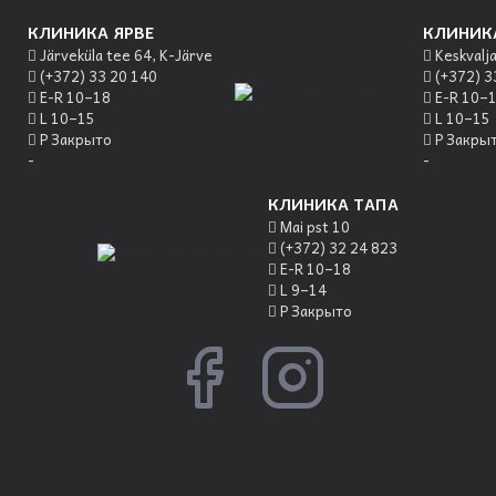
КЛИНИКА ЯРВЕ
КЛИНИК
Järveküla tee 64, K-Järve
Keskvalja
(+372) 33 20 140
(+372) 3
E-R 10–18
E-R 10–
L 10–15
L 10–15
P Закрыто
P Закры
-
-
КЛИНИКА ТАПА
Mai pst 10
(+372) 32 24 823
E-R 10–18
L 9–14
P Закрыто