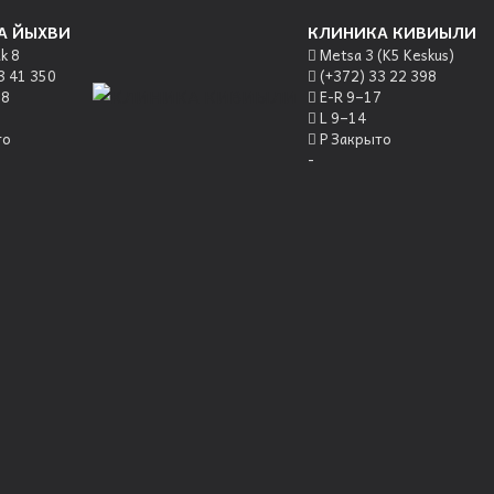
А ЙЫХВИ
КЛИНИКА КИВИЫЛИ
k 8
Metsa 3 (K5 Keskus)
3 41 350
(+372) 33 22 398
18
E-R 9–17
L 9–14
то
P Закрыто
-